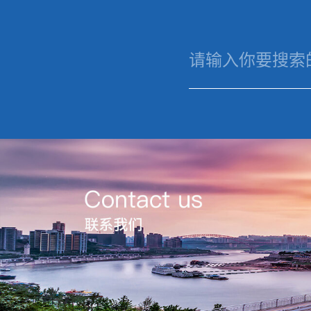
米兰平台
米兰
关于
平台
我们