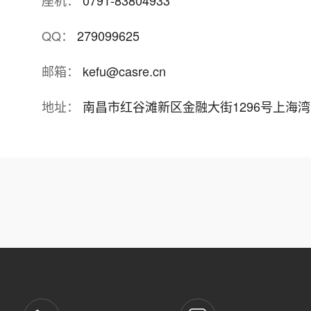
座机：
0791-83804933
QQ：
279099625
邮箱：
kefu@casre.cn
地址：
南昌市红谷滩新区金融大街1296号上海湾