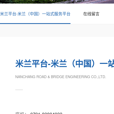
米兰平台-米兰（中国）一站式服务平台
在线留言
米兰平台-米兰（中国）一
NANCHANG ROAD & BRIDGE ENGINEERING CO.,LTD.