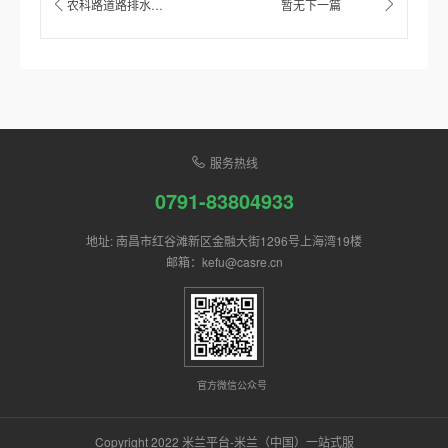
农科路道路排水工程
暂无下一篇
服务热线
0791-83804933
地址: 南昌市红谷滩新区金融大街1296号上海湾19楼
邮箱：kefu@casre.cn
官方微信公众号
Copyright 2022 米兰平台-米兰（中国）一站式服